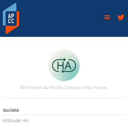
85 Chemin du Moulin, Grésy-sur-Aix, France
Société
Attitude HA