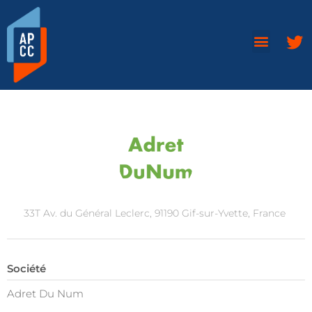
33T Av. du Général Leclerc, 91190 Gif-sur-Yvette, France
Société
Adret Du Num