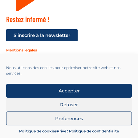
Restez informé !
S’inscrire à la newsletter
Mentions légales
Suivez-nous !
Nous utilisons des cookies pour optimiser notre site web et nos
services.
Accepter
2024 All Rights Reserved© - APCC - https://apc-climat.fr. Design by
Refuser
Almarena
Préférences
Politique de cookies
Privé : Politique de confidentialité