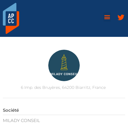
6 Imp. des Bruyères, 64200 Biarritz, France
Société
MILADY CONSEIL