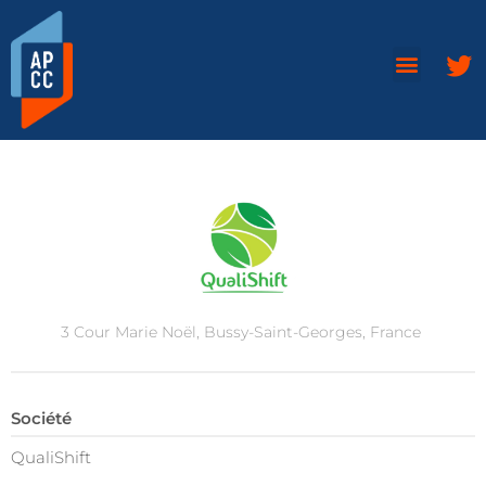
3 Cour Marie Noël, Bussy-Saint-Georges, France
Société
QualiShift