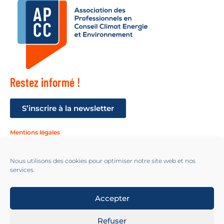
Restez informé !
S’inscrire à la newsletter
Mentions légales
Suivez-nous !
Nous utilisons des cookies pour optimiser notre site web et nos
services.
Accepter
2024 All Rights Reserved© - APCC - https://apc-climat.fr. Design by
Refuser