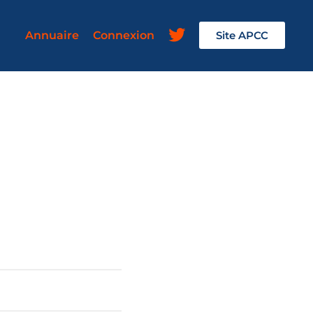
Annuaire
Connexion
Site APCC