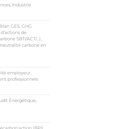
nces, Industrie
 Bilan GES, GHG
 d’actions de
arbone SBTI/ACT/...),
 neutralité carbone en
lité employeur,
nt professionnels
Audit Énergétique,
carbon'action (BPI),