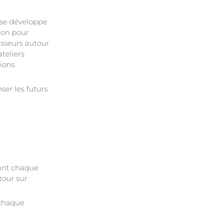
ise développe
ion pour
tisseurs autour
ateliers
ions
er les futurs
uant chaque
etour sur
 chaque