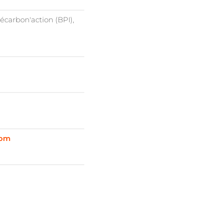
carbon'action (BPI),
com