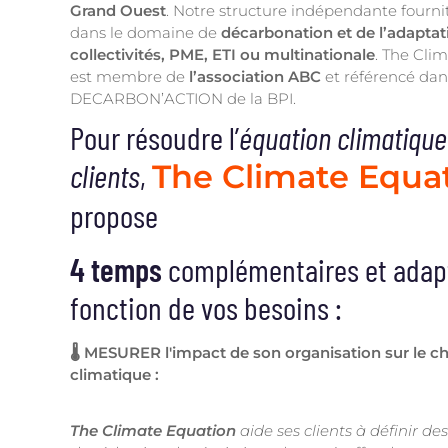
Grand Ouest
. Notre structure indépendante fournit
dans le domaine de
décarbonation et de l’adaptat
collectivités, PME, ETI ou multinationale
. The Cli
est membre de
l’association ABC
et référencé dan
DECARBON’ACTION de la BPI.
Pour résoudre l’
équation climatique
clients
,
The Climate Equa
propose
4 temps
complémentaires et adapt
fonction de vos besoins :
🌡
MESURER l'impact de son organisation sur le 
climatique :
The Climate Equation
aide ses clients à définir de