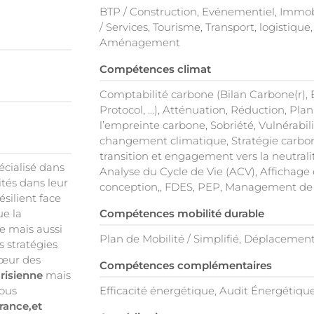
BTP / Construction, Evénementiel, Immobili
/ Services, Tourisme, Transport, logistiqu
Aménagement
Compétences climat
Comptabilité carbone (Bilan Carbone(r),
Protocol, …), Atténuation, Réduction, Plan
l’empreinte carbone, Sobriété, Vulnérabil
changement climatique, Stratégie carbone
transition et engagement vers la neutral
écialisé dans
Analyse du Cycle de Vie (ACV), Affichage
tés dans leur
conception,, FDES, PEP, Management de 
silient face
Compétences mobilité durable
ue la
e mais aussi
Plan de Mobilité / Simplifié, Déplacement
s stratégies
cœur des
Compétences complémentaires
arisienne
mais
ous
Efficacité énergétique, Audit Énergétiqu
France,et