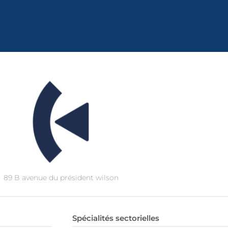
89 B avenue du président wilson
Spécialités sectorielles