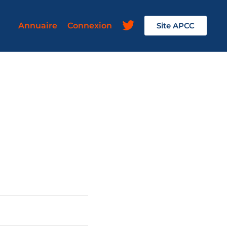
Annuaire
Connexion
Site APCC