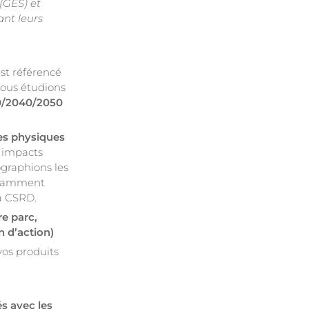
(GES) et
nt leurs
 est référencé
Nous étudions
0/2040/2050
es physiques
s impacts
tographions les
tamment
a CSRD.
e parc,
n d’action)
vos produits
s avec les