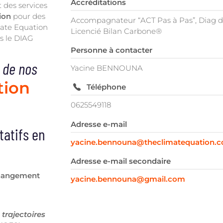
Accréditations
 des services
ion
pour des
Accompagnateur “ACT Pas à Pas”, Diag dé
mate Equation
Licencié Bilan Carbone®
s le DIAG
Personne à contacter
 de nos
Yacine BENNOUNA
tion
Téléphone
0625549118
Adresse e-mail
atifs en
yacine.bennouna@theclimatequation.
Adresse e-mail secondaire
changement
yacine.bennouna@gmail.com
s
trajectoires