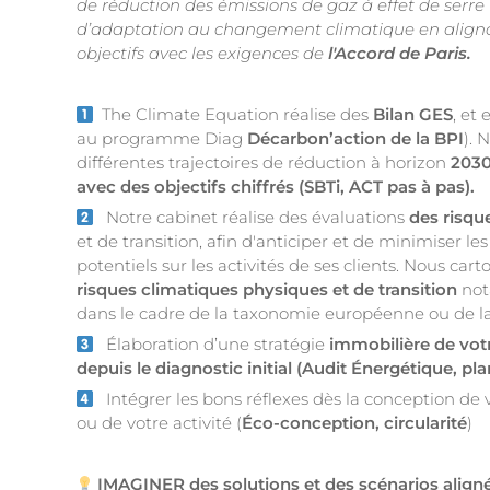
de réduction des émissions de gaz à effet de serre 
d’adaptation au changement climatique en aligna
objectifs avec les exigences de
l'Accord de Paris.
The Climate Equation réalise des
Bilan GES
, et
au programme Diag
Décarbon’action de la BPI
). 
différentes trajectoires de réduction à horizon
203
avec des objectifs chiffrés (SBTi, ACT pas à pas).
Notre cabinet réalise des évaluations
des risqu
et de transition, afin d'anticiper et de minimiser le
potentiels sur les activités de ses clients. Nous car
risques climatiques physiques et de transition
no
dans le cadre de la taxonomie européenne ou de l
Élaboration d’une stratégie
immobilière de votr
depuis le diagnostic initial (Audit Énergétique, pla
Intégrer les bons réflexes dès la conception de 
ou de votre activité (
Éco-conception, circularité
)
IMAGINER des solutions et des scénarios aligné