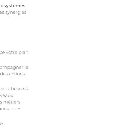
écosystèmes
es synergies
e votre plan
compagner le
des actions
eaux besoins
ouveaux
s métiers
 anciennes
er