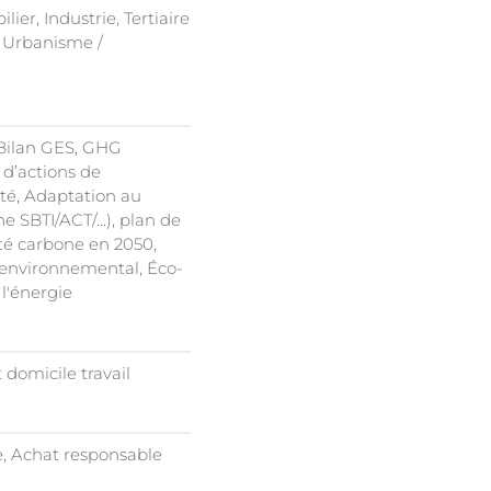
er, Industrie, Tertiaire
e, Urbanisme /
 Bilan GES, GHG
 d’actions de
ité, Adaptation au
 SBTI/ACT/...), plan de
ité carbone en 2050,
 environnemental, Éco-
l'énergie
 domicile travail
e, Achat responsable